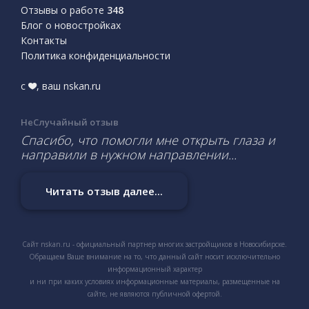
Отзывы о работе
348
Блог о новостройках
Контакты
Политика конфиденциальности
с
, ваш nskan.ru
НеСлучайный отзыв
Спасибо, что помогли мне открыть глаза и
направили в нужном направлении...
Читать отзыв далее...
Сайт nskan.ru - официальный партнер многих застройщиков в Новосибирске.
Обращаем Ваше внимание на то, что данный сайт носит исключительно
информационный характер
и ни при каких условиях информационные материалы, размещенные на
сайте, не являются публичной офертой.