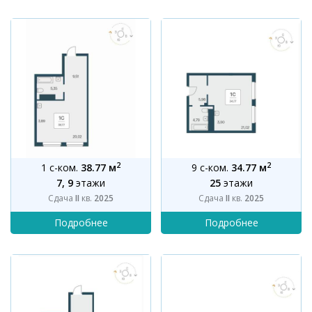
2
2
1 с-ком.
38.77 м
9 с-ком.
34.77 м
7, 9
этажи
25
этажи
Сдача
II
кв.
2025
Сдача
II
кв.
2025