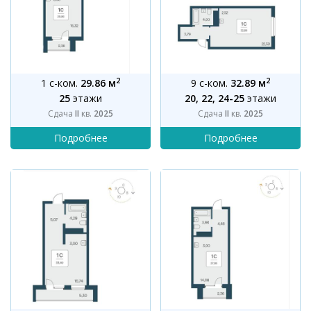
2
2
1 с-ком.
29.86 м
9 с-ком.
32.89 м
25
этажи
20, 22, 24-25
этажи
Сдача
II
кв.
2025
Сдача
II
кв.
2025