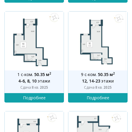
2
2
1 с-ком.
50.35 м
9 с-ком.
50.35 м
4-6, 8, 10
этажи
12, 14-23
этажи
Сдача
II
кв.
2025
Сдача
II
кв.
2025