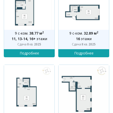
2
2
9 с-ком.
38.77 м
9 с-ком.
32.89 м
11, 13-14, 16+
этажи
16
этажи
Сдача
II
кв.
2025
Сдача
II
кв.
2025