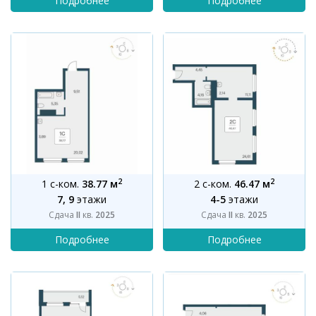
2
2
1 с-ком.
38.77 м
2 с-ком.
46.47 м
7, 9
этажи
4-5
этажи
Сдача
II
кв.
2025
Сдача
II
кв.
2025