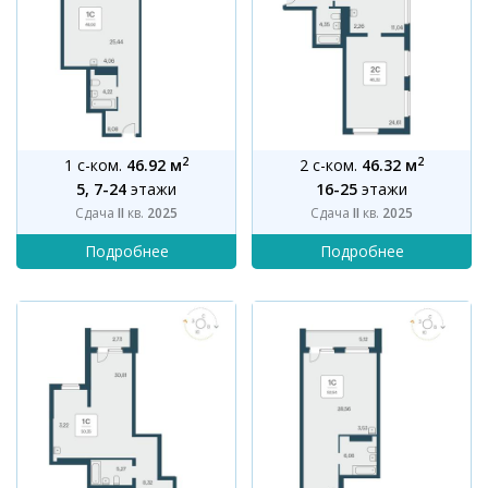
2
2
1 с-ком.
46.92 м
2 с-ком.
46.32 м
5, 7-24
этажи
16-25
этажи
Сдача
II
кв.
2025
Сдача
II
кв.
2025