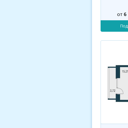
от
6
Под