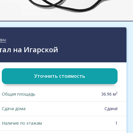
иры
тал на Игарской
Уточнить стоимость
2
Общая площадь
36.96 м
Сдача дома
Сдана!
Наличие по этажам
1