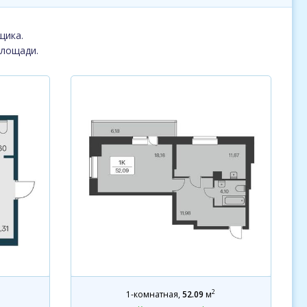
щика.
площади.
2
1-комнатная
,
52.09
м