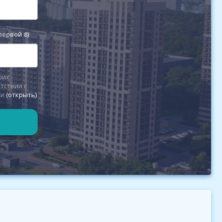
первой 8)
оих
тствии с
ти
(открыть)