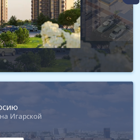
урсию
на Игарской