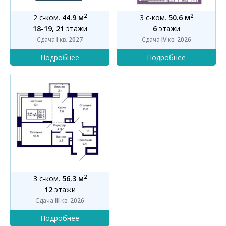
2
2
2 с-ком.
44.9 м
3 с-ком.
50.6 м
18-19, 21
этажи
6
этажи
Сдача
I
кв.
2027
Сдача
IV
кв.
2026
2
3 с-ком.
56.3 м
12
этажи
Сдача
III
кв.
2026