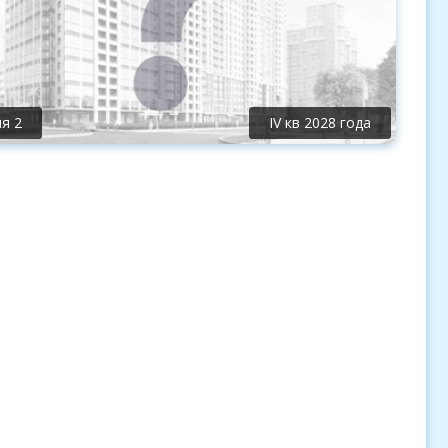
я 2
IV кв 2028 года