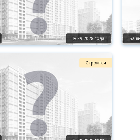
IV кв 2028 года
Башн
Строится