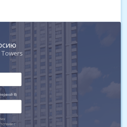
урсию
 Towers
первой 8)
оих
тствии с