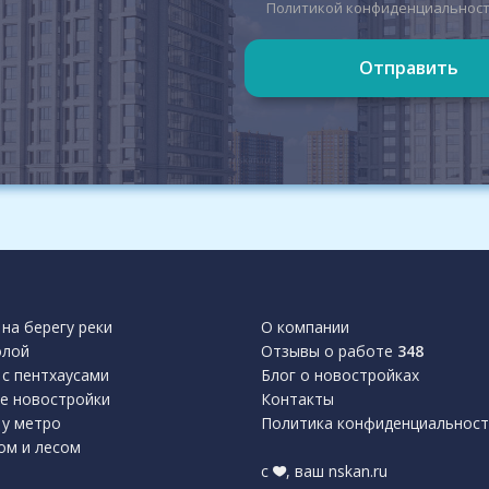
Политикой конфиденциальнос
Отправить
на берегу реки
О компании
олой
Отзывы о работе
348
с пентхаусами
Блог о новостройках
е новостройки
Контакты
 у метро
Политика конфиденциальност
ом и лесом
с
, ваш nskan.ru