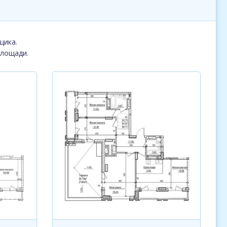
щика.
площади.