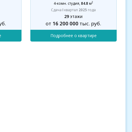
2
4-комн. студия
,
84.8
м
Сдача
I
квартал
2025
года
29
этажи
уб.
от
16 200 000
тыс. руб.
е
Подробнее о квартире