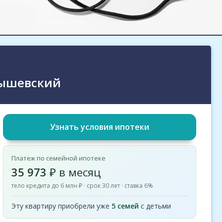
нышевский
Узнать условия ипотеки
Платеж по семейной ипотеке
35 973
₽ в месяц
тело кредита до 6 млн ₽ · срок 30 лет · ставка 6%
Эту квартиру приобрели уже
5 семей
с детьми