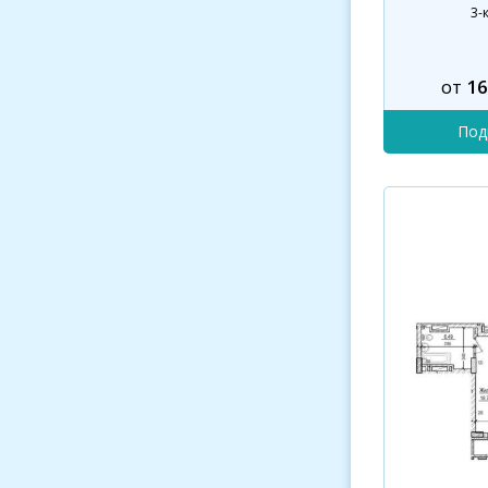
3-
от
16
Под