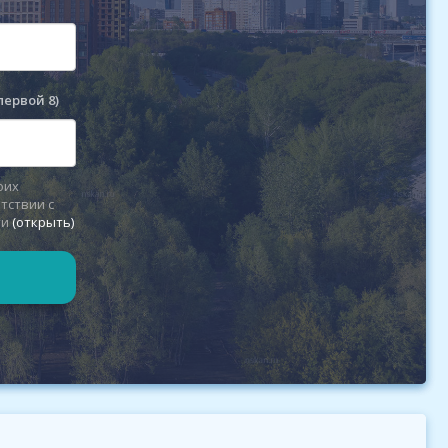
первой 8)
оих
тствии с
ти
(открыть)