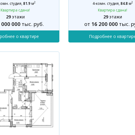
2
2
комн. студия
,
81.9
м
4-комн. студия
,
84.8
м
Квартира сдана!
Квартира сдана!
29
этажи
29
этажи
 000 000
тыс. руб.
от
16 200 000
тыс. р
робнее о квартире
Подробнее о квартир