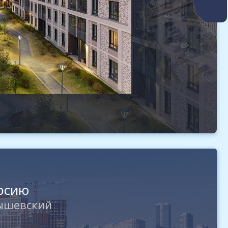
урсию
ышевский