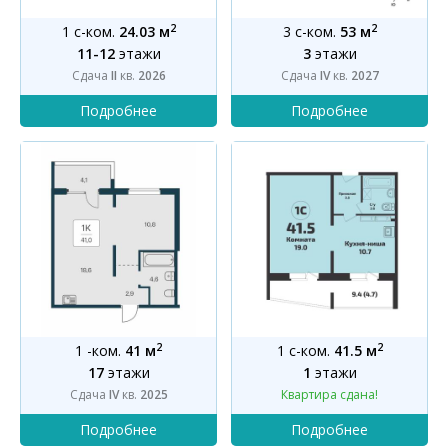
2
2
1 с-ком.
24.03 м
3 с-ком.
53 м
11-12
этажи
3
этажи
Сдача
II
кв.
2026
Сдача
IV
кв.
2027
2
2
1 -ком.
41 м
1 с-ком.
41.5 м
17
этажи
1
этажи
Сдача
IV
кв.
2025
Квартира сдана!