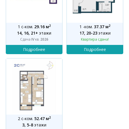
2
2
1 с-ком.
29.16 м
1 -ком.
37.37 м
14, 16, 21+
этажи
17, 20-23
этажи
Сдача
IV
кв.
2026
Квартира сдана!
2
2 с-ком.
52.47 м
3, 5-8
этажи