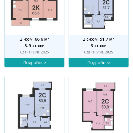
2
2
2 -ком.
66.6 м
2 с-ком.
51.7 м
8-9
этажи
3
этажи
Сдача
IV
кв.
2025
Сдача
IV
кв.
2025