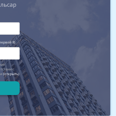
ульсар
первой 8)
оих
тствии с
ти
(открыть)