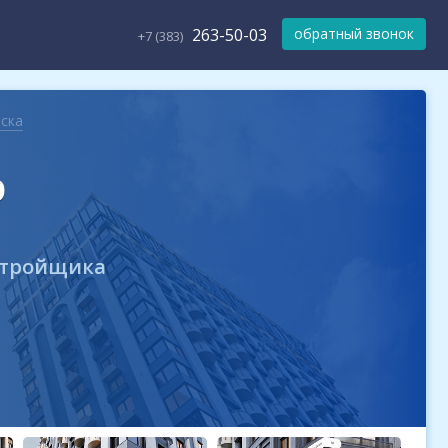
263-50-03
обратный звонок
+7 (383)
ска
р
стройщика