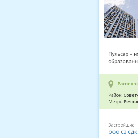
Пульсар – 
образованн
Располо
Район:
Совет
Метро
Речно
Застройщик
ООО СЗ СДК