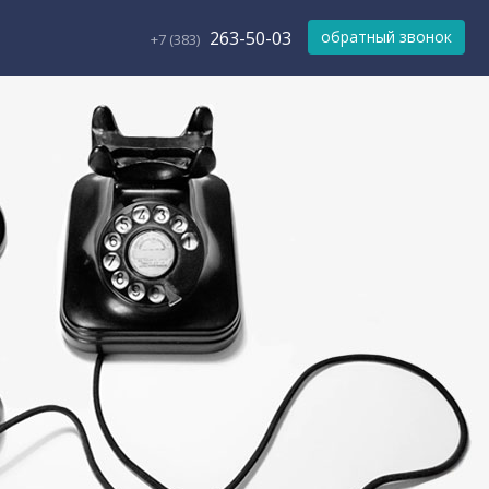
263-50-03
обратный звонок
+7 (383)
Работает на API 2ГИС
Лицензионное соглашение
Доехать с 2ГИС
Для корректной работы Raster JS API нужен ключ. Помощь:
api@2gis.ru