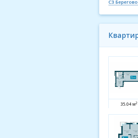
СЗ Берегово
Кварти
2
35.04 м