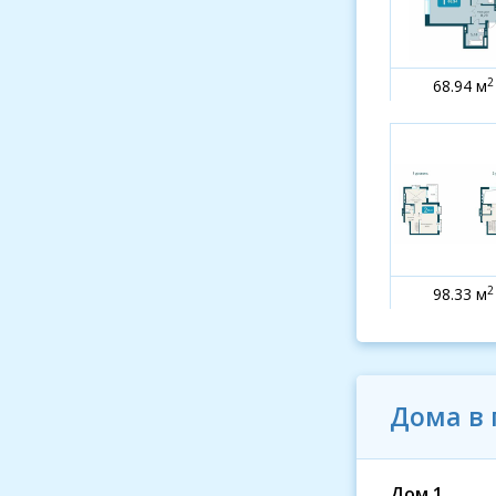
2
68.94 м
2
98.33 м
Дома в
Дом 1