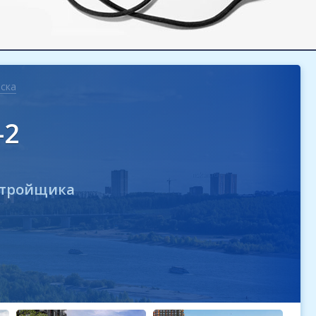
ска
-2
стройщика