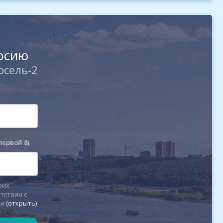
урсию
рсель-2
первой 8)
оих
тствии с
ти
(открыть)