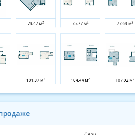
2
2
2
73.47 м
75.77 м
77.63 м
2
2
2
101.37 м
104.44 м
107.02 м
 продаже
Сдан