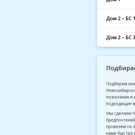
Дом 2 – БС 1
Дом 2 – БС 3
Подбирае
Подберем ква
Новосибирска
пожелания и 
подходящие в
Мы сделаем п
предпочтений
провезем по 
нами быстро 