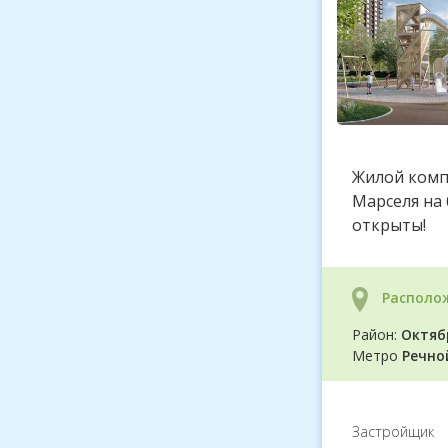
Жилой комп
Марселя на 
открыты!
Располо
Район:
Октяб
Метро
Речно
Застройщик