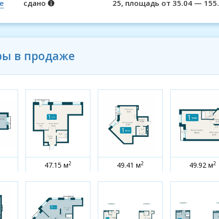
е
сдано
25, площадь от 35.04 — 155
ры в продаже
2
2
2
47.15 м
49.41 м
49.92 м