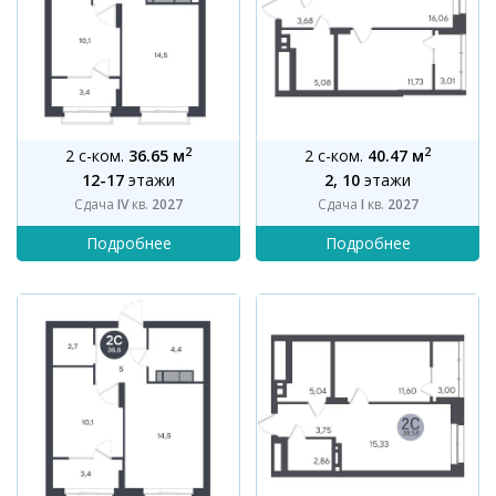
2
2
2 с-ком.
36.65 м
2 с-ком.
40.47 м
12-17
этажи
2, 10
этажи
Сдача
IV
кв.
2027
Сдача
I
кв.
2027