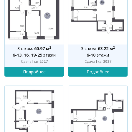
2
2
3 с-ком.
60.97 м
3 с-ком.
63.22 м
6-13, 16, 19-25
этажи
6-10
этажи
Сдача
I
кв.
2027
Сдача
I
кв.
2027