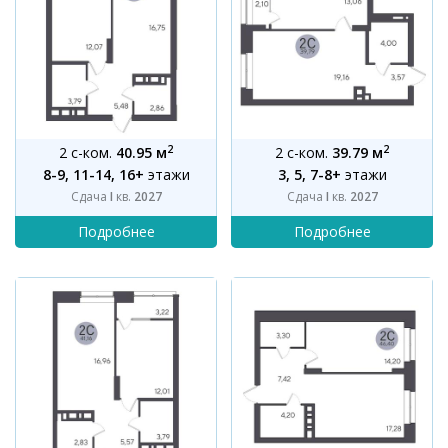
2
2
2 с-ком.
40.95 м
2 с-ком.
39.79 м
8-9, 11-14, 16+
этажи
3, 5, 7-8+
этажи
Сдача
I
кв.
2027
Сдача
I
кв.
2027