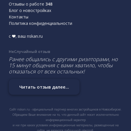
Отзывы о работе
348
Блог о новостройках
Контакты
Политика конфиденциальности
с
, ваш nskan.ru
НеСлучайный отзыв
Ранее общались с другими риэлторами, но
15 минут общения с вами хватило, чтобы
отказаться от всех остальных!
Читать отзыв далее...
Сайт nskan.ru - официальный партнер многих застройщиков в Новосибирске.
Обращаем Ваше внимание на то, что данный сайт носит исключительно
информационный характер
и ни при каких условиях информационные материалы, размещенные на
сайте, не являются публичной офертой.