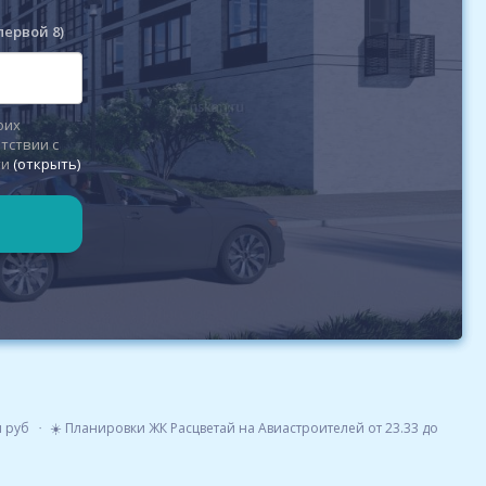
первой 8)
оих
тствии с
ти
(открыть)
н руб
☀️ Планировки ЖК Расцветай на Авиастроителей от 23.33 до