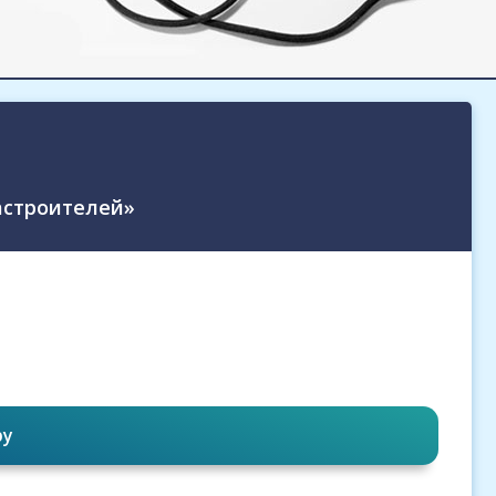
астроителей»
ру