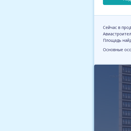
Сейчас в про
Авиастроителе
Площадь найде
Основные осо