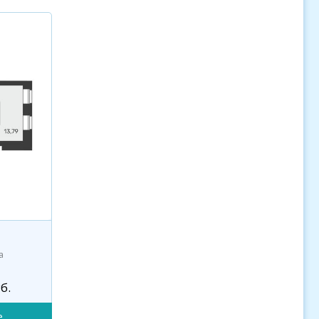
а
б.
е