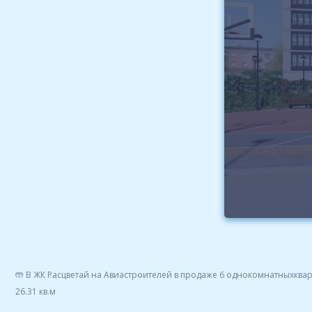
🤲 В ЖК Расцветай на Авиастроителей в продаже 6 однокомнатныхква
26.31 кв.м