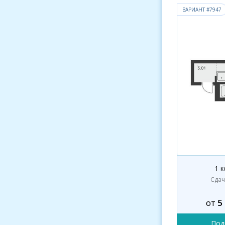
ВАРИАНТ #7947
1-к
Сда
от
5
Под