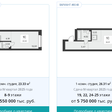
ВАРИАНТ #8048
2
2
омн. студия
,
23.33
м
1-комн. студия
,
26.31
м
ча
IV
квартал
2025
года
Сдача
IV
квартал
2025
год
8-9
этажи
19, 22, 24-25
этажи
 550 000
тыс. руб.
от
5 750 000
тыс. ру
робнее о квартире
Подробнее о квартир