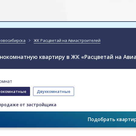
Новосибирска
ЖК Расцветай на Авиастроителей
нокомнатную квартиру в ЖК «Расцветай на Ави
омнат
окомнатные
Двухкомнатные
продаже от застройщика
Подобрать кварти