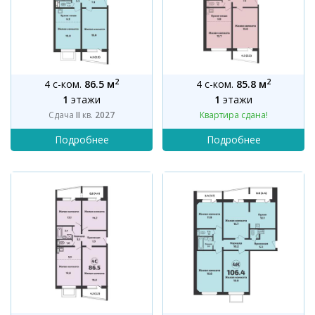
2
2
4 с-ком.
86.5 м
4 с-ком.
85.8 м
1
этажи
1
этажи
Сдача
II
кв.
2027
Квартира сдана!