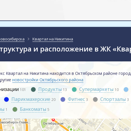
Новосибирска
Квартал на Никитина
труктура и расположение в ЖК «Ква
кс Квартал на Никитина находится в Октябрьском районе город
другие
новостройки Октябрьского района
анизации
Продукты
Супермаркеты
101
13
10
Парикмахерские
Фитнес
Спортзалы
20
3
3
ны
Банкоматы
1
5