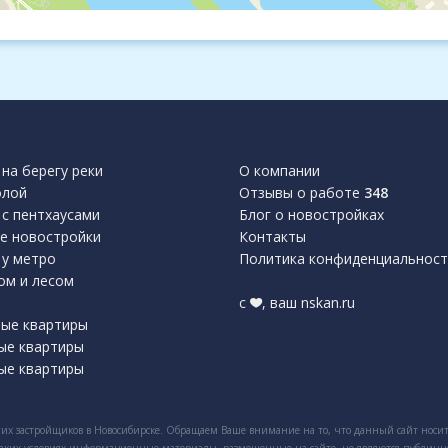
на берегу реки
О компании
олой
Отзывы о работе
348
с пентхаусами
Блог о новостройках
е новостройки
Контакты
 у метро
Политика конфиденциальност
ом и лесом
с
, ваш nskan.ru
ые квартиры
ые квартиры
ые квартиры
их застройщиков в Новосибирске. Обращаем Ваше внимание на то, что данный сайт но