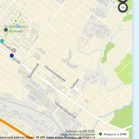
Работает на API 2ГИС
Лицензионное соглашение
Открыть в 2ГИС
рректной работы Raster JS API нужен ключ. Помощь: api@2gis.ru