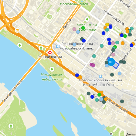
ЖК
Для ко