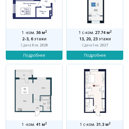
2
2
1 -ком.
36 м
1 с-ком.
27.74 м
2-3, 6
этажи
13, 20, 23
этажи
Сдача
II
кв.
2028
Сдача
I
кв.
2027
2
2
1 -ком.
41 м
1 с-ком.
31.3 м