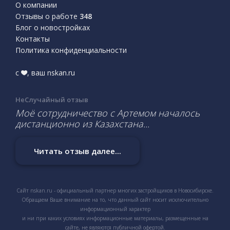
О компании
Отзывы о работе
348
Блог о новостройках
Контакты
Политика конфиденциальности
с
, ваш nskan.ru
НеСлучайный отзыв
Моё сотрудничество с Артемом началось
дистанционно из Казахстана...
Читать отзыв далее...
Сайт nskan.ru - официальный партнер многих застройщиков в Новосибирске.
Обращаем Ваше внимание на то, что данный сайт носит исключительно
информационный характер
и ни при каких условиях информационные материалы, размещенные на
сайте, не являются публичной офертой.