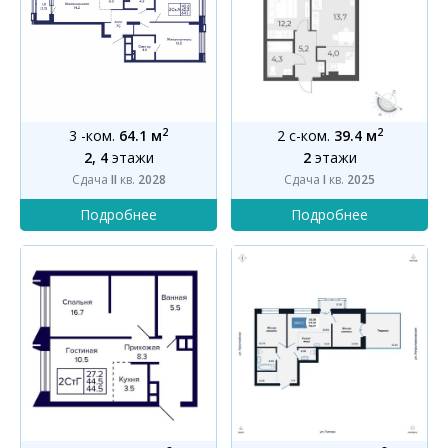
2
2
3 -ком.
64.1 м
2 с-ком.
39.4 м
2, 4
этажи
2
этажи
Сдача
II
кв.
2028
Сдача
I
кв.
2025