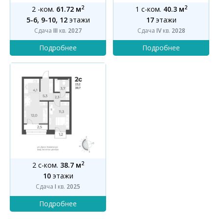
2
2
2 -ком.
61.72 м
1 с-ком.
40.3 м
5-6, 9-10, 12
этажи
17
этажи
Сдача
III
кв.
2027
Сдача
IV
кв.
2028
2
2 с-ком.
38.7 м
10
этажи
Сдача
I
кв.
2025