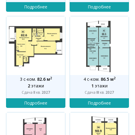
2
2
3 с-ком.
82.6 м
4 с-ком.
86.5 м
2
этажи
1
этажи
Сдача
II
кв.
2027
Сдача
III
кв.
2027