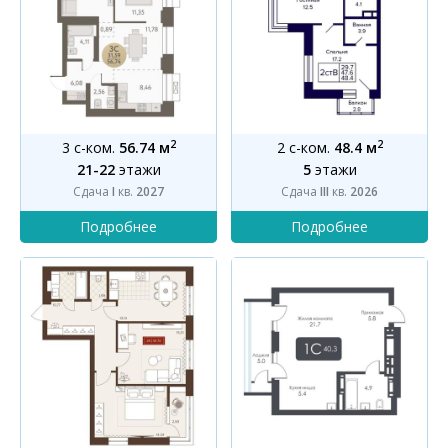
2
2
3 с-ком.
56.74 м
2 с-ком.
48.4 м
21-22
этажи
5
этажи
Сдача
I
кв.
2027
Сдача
III
кв.
2026