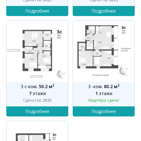
2
2
3 с-ком.
50.2 м
3 -ком.
80.2 м
7
этажи
1
этажи
Сдача
I
кв.
2025
Квартира сдана!