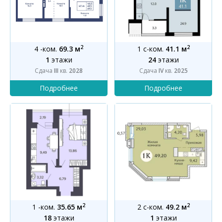
2
2
4 -ком.
69.3 м
1 с-ком.
41.1 м
1
этажи
24
этажи
Сдача
III
кв.
2028
Сдача
IV
кв.
2025
2
2
1 -ком.
35.65 м
2 с-ком.
49.2 м
18
этажи
1
этажи