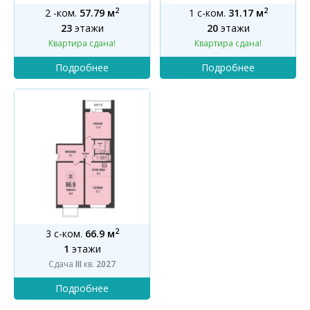
2
2
2 -ком.
57.79 м
1 с-ком.
31.17 м
23
этажи
20
этажи
Квартира сдана!
Квартира сдана!
2
3 с-ком.
66.9 м
1
этажи
Сдача
III
кв.
2027