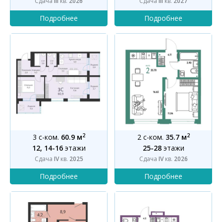
Сдача
III
кв.
2026
Сдача
III
кв.
2027
2
2
3 с-ком.
60.9 м
2 с-ком.
35.7 м
12, 14-16
этажи
25-28
этажи
Сдача
IV
кв.
2025
Сдача
IV
кв.
2026