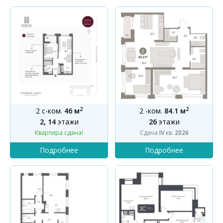
2
2
2 с-ком.
46 м
2 -ком.
84.1 м
2, 14
этажи
26
этажи
Квартира сдана!
Сдача
IV
кв.
2026