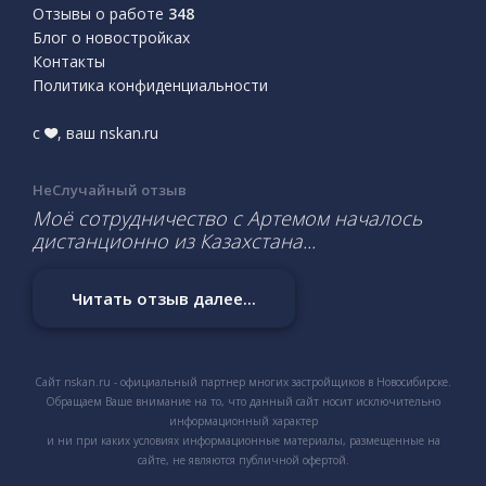
Отзывы о работе
348
Блог о новостройках
Контакты
Политика конфиденциальности
с
, ваш nskan.ru
НеСлучайный отзыв
Моё сотрудничество с Артемом началось
дистанционно из Казахстана...
Читать отзыв далее...
Сайт nskan.ru - официальный партнер многих застройщиков в Новосибирске.
Обращаем Ваше внимание на то, что данный сайт носит исключительно
информационный характер
и ни при каких условиях информационные материалы, размещенные на
сайте, не являются публичной офертой.