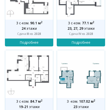
2
2
3 с-ком.
90.1 м
3 с-ком.
77.1 м
24
этажи
23, 27, 29
этажи
Сдача
III
кв.
2028
Сдача
IV
кв.
2028
2
2
3 с-ком.
84.7 м
3 -ком.
107.02 м
19-21
этажи
23
этажи