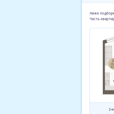
Ниже подборк
Часть кварти
2-к