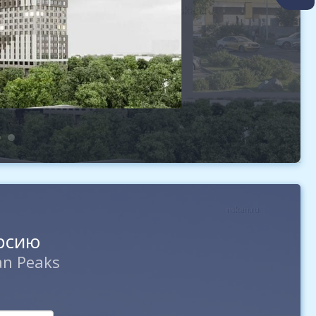
урсию
n Peaks