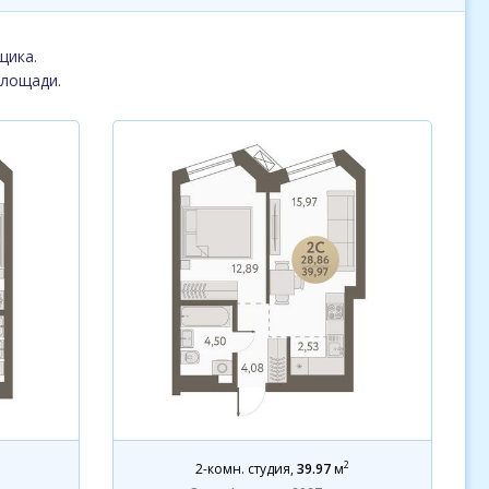
щика.
площади.
2
2-комн. студия
,
39.97
м