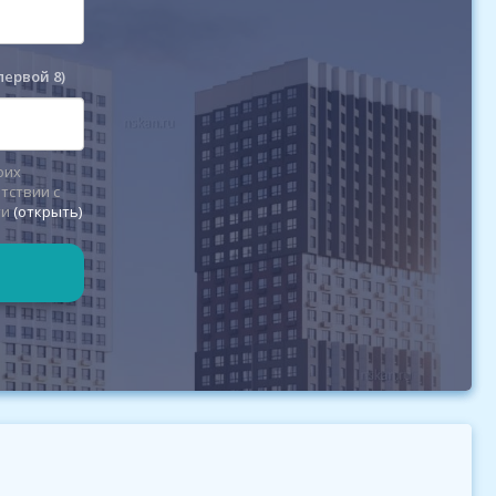
первой 8)
оих
тствии с
ти
(открыть)