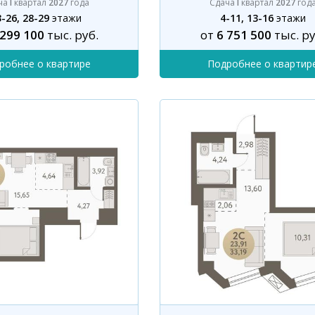
ча
I
квартал
2027
года
Сдача
I
квартал
2027
год
-26, 28-29
этажи
4-11, 13-16
этажи
 299 100
тыс. руб.
от
6 751 500
тыс. ру
робнее о квартире
Подробнее о квартир