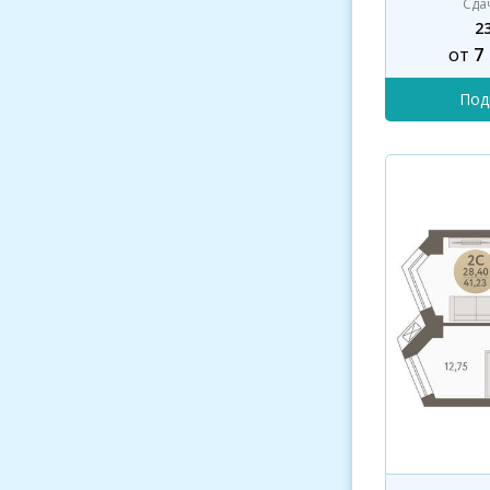
Сда
23
от
7
Под