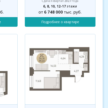
а
Сдача
I
квартал
2027
года
6, 8, 10, 12-17
этажи
б.
от
6 748 000
тыс. руб.
е
Подробнее о квартире