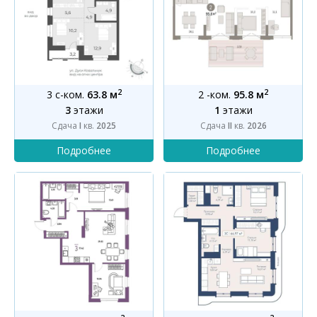
2
2
3 с-ком.
63.8 м
2 -ком.
95.8 м
3
этажи
1
этажи
Сдача
I
кв.
2025
Сдача
II
кв.
2026