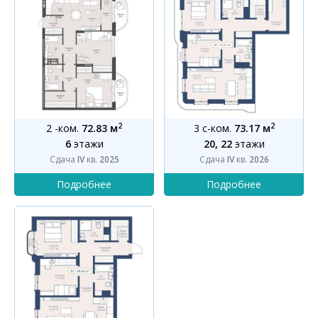
2
2
2 -ком.
72.83 м
3 с-ком.
73.17 м
6
этажи
20, 22
этажи
Сдача
IV
кв.
2025
Сдача
IV
кв.
2026