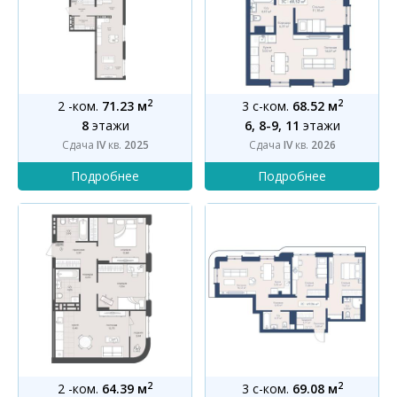
2
2
2 -ком.
71.23 м
3 с-ком.
68.52 м
8
этажи
6, 8-9, 11
этажи
Сдача
IV
кв.
2025
Сдача
IV
кв.
2026
2
2
2 -ком.
64.39 м
3 с-ком.
69.08 м