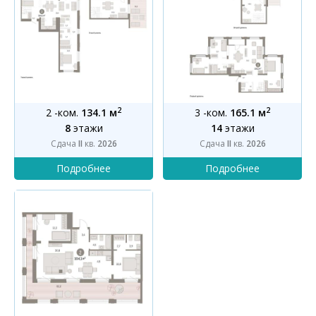
2
2
2 -ком.
134.1 м
3 -ком.
165.1 м
8
этажи
14
этажи
Сдача
II
кв.
2026
Сдача
II
кв.
2026