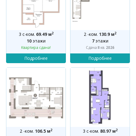
2
2
3 с-ком.
69.49 м
2 -ком.
130.9 м
10
этажи
7
этажи
Квартира сдана!
Сдача
II
кв.
2026
2
2
2 -ком.
106.5 м
3 с-ком.
80.97 м