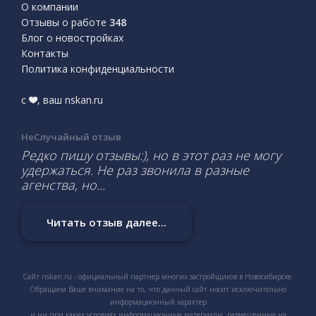
О компании
Отзывы о работе
348
Блог о новостройках
Контакты
Политика конфиденциальности
с
, ваш nskan.ru
НеСлучайный отзыв
Редко пишу отзывы:), но в этот раз не могу
удержаться. Не раз звонила в разные
агенства, но...
Читать отзыв далее...
Сайт nskan.ru - официальный партнер многих застройщиков в Новосибирске.
Обращаем Ваше внимание на то, что данный сайт носит исключительно
информационный характер
и ни при каких условиях информационные материалы, размещенные на