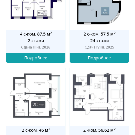
2
2
4 с-ком.
87.5 м
2 с-ком.
57.5 м
2
этажи
24
этажи
Сдача
III
кв.
2026
Сдача
IV
кв.
2025
2
2
2 с-ком.
46 м
2 -ком.
56.62 м