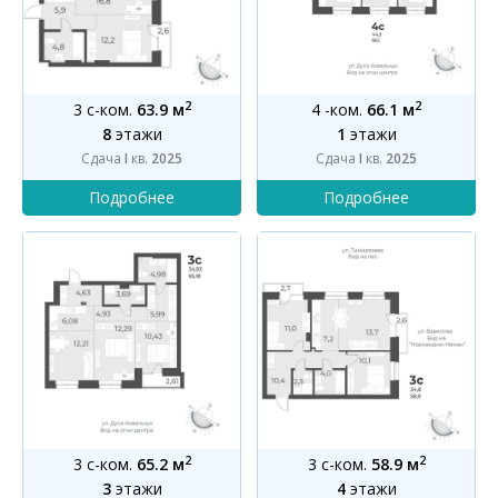
2
2
3 с-ком.
63.9 м
4 -ком.
66.1 м
8
этажи
1
этажи
Сдача
I
кв.
2025
Сдача
I
кв.
2025
2
2
3 с-ком.
65.2 м
3 с-ком.
58.9 м
3
этажи
4
этажи