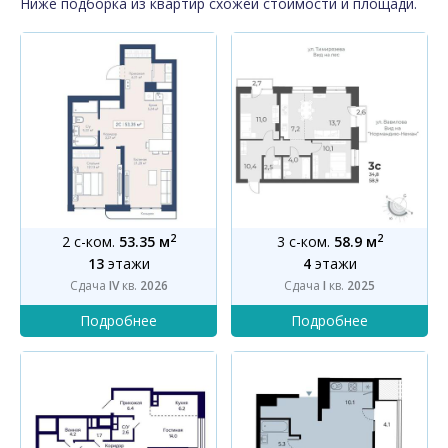
Ниже подборка из квартир схожей стоимости и площади.
2
2
2 с-ком.
53.35 м
3 с-ком.
58.9 м
13
этажи
4
этажи
Сдача
IV
кв.
2026
Сдача
I
кв.
2025